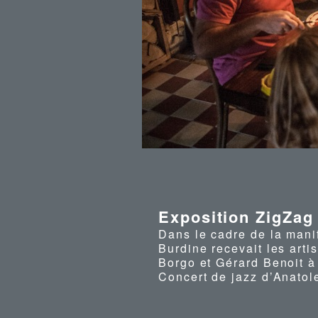
Exposition ZigZag
Dans le cadre de la mani
Burdine recevait les art
Borgo et Gérard Benoit à
Concert de jazz d’Anatole